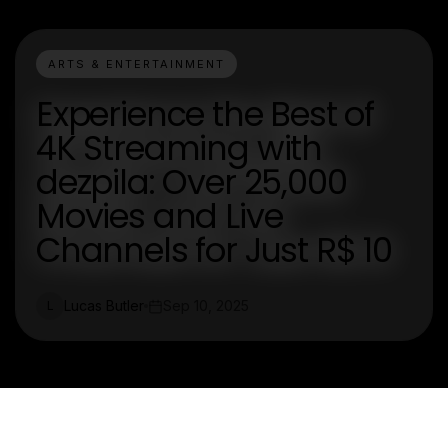
ARTS & ENTERTAINMENT
Experience the Best of
4K Streaming with
dezpila: Over 25,000
Movies and Live
Channels for Just R$ 10
Lucas Butler
Sep 10, 2025
L